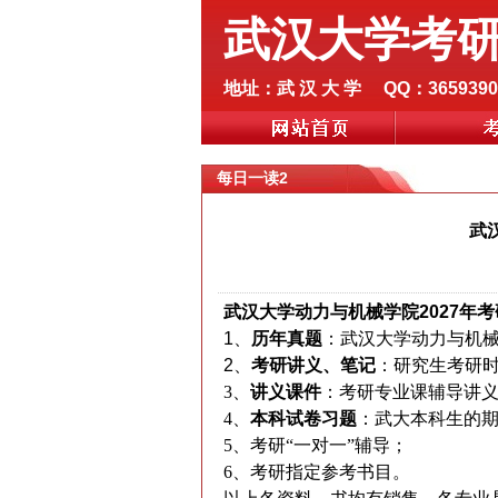
武汉大学考
地址：武 汉 大 学 QQ：3659390
每日一读2
武
武汉大学动力与机械学院2027年
1、
历年真题
：武汉大学
动力与机
2、
考研讲义、笔记
：研究生考研
3、
讲义课件
：考研专业课辅导讲
4、
本科试卷习题
：武大本科生的
5、考研“一对一”辅导；
6、考研指定参考书目。